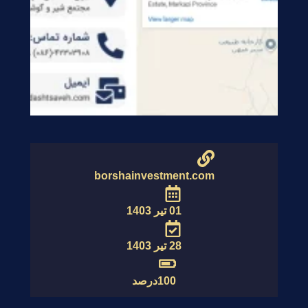
borshainvestment.com
01 تیر 1403
28 تیر 1403
100درصد