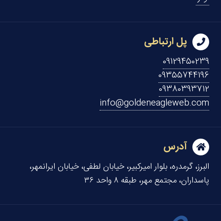
پل ارتباطی
09129450239
09355744196
09380393712
info@goldeneagleweb.com
آدرس
البرز، گرمدره، بلوار امیرکبیر، خیابان لطفی، خیابان ایرانمهر،
پاسداران، مجتمع مهر، طبقه ۸ واحد ۳۶