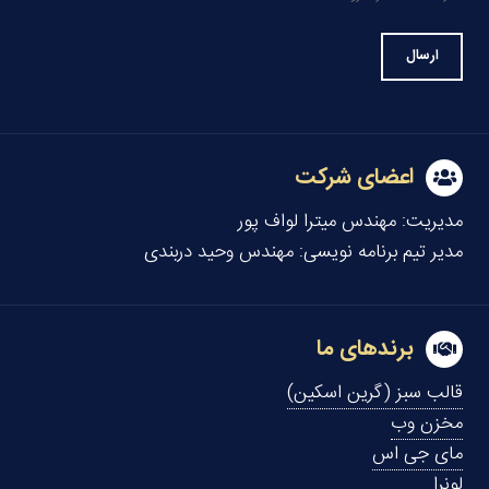
اعضای شرکت
مدیریت:
مهندس میترا لواف پور
مدیر تیم برنامه نویسی:
مهندس وحید دربندی
برندهای ما
قالب سبز (گرین اسکین)
مخزن وب
مای جی اس
لونرا