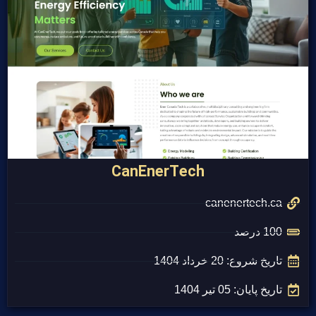
CanEnerTech
canenertech.ca
100 درصد
تاریخ شروع: 20 خرداد 1404
تاریخ پایان: 05 تیر 1404