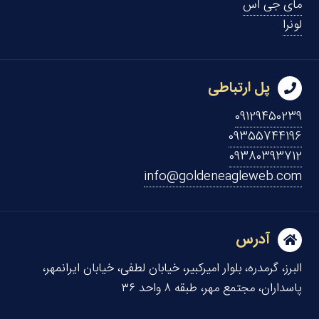
مای جی اس
لونرا
پل ارتباطی
09129450239
09355744196
09380393712
info@goldeneagleweb.com
آدرس
البرز، گرمدره، بلوار امیرکبیر، خیابان لطفی، خیابان ایرانمهر،
پاسداران، مجتمع مهر، طبقه ۸ واحد ۳۶