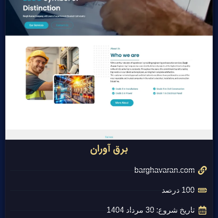
برق آوران
barghavaran.com
100 درصد
تاریخ شروع: 30 مرداد 1404