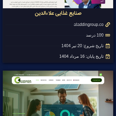
صنایع غذایی علاءالدین
aladdingroup.co
100 درصد
تاریخ شروع: 20 تیر 1404
تاریخ پایان: 16 مرداد 1404