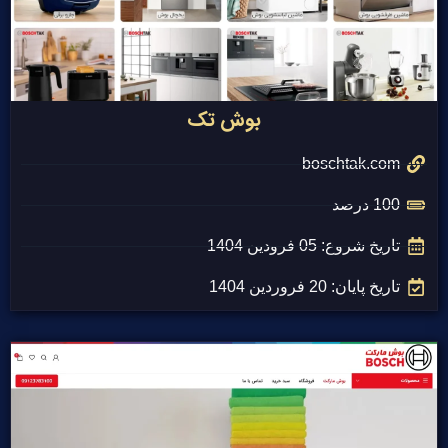
بوش تک
boschtak.com
100 درصد
تاریخ شروع: 05 فرودین 1404
تاریخ پایان: 20 فروردین 1404