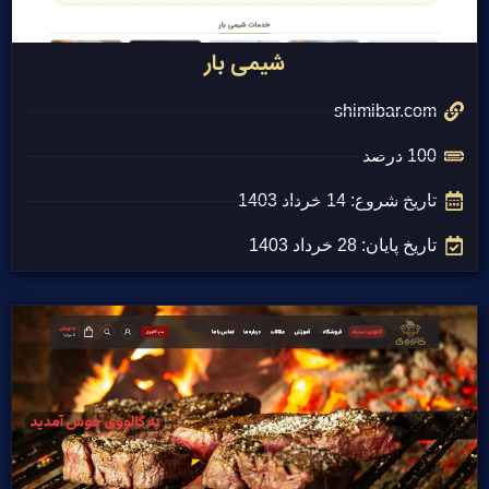
شیمی بار
shimibar.com
100 درصد
تاریخ شروع: 14 خرداد 1403
تاریخ پایان: 28 خرداد 1403