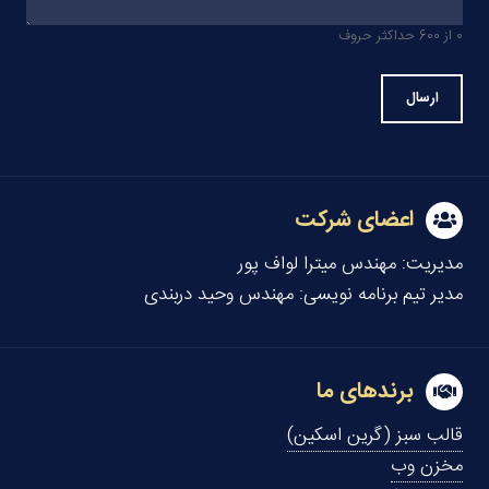
0 از 600 حداکثر حروف
اعضای شرکت
مدیریت:
مهندس میترا لواف پور
مدیر تیم برنامه نویسی:
مهندس وحید دربندی
برندهای ما
قالب سبز (گرین اسکین)
مخزن وب