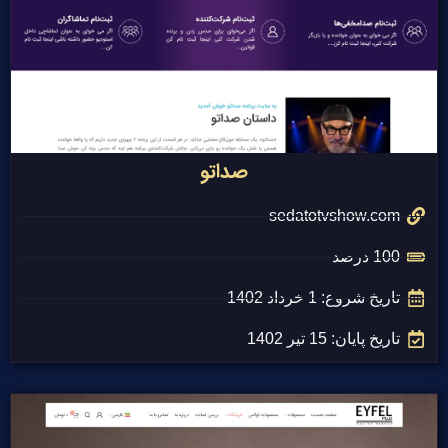
صداتو
sedatotvshow.com
100 درصد
تاریخ شروع: 1 خرداد 1402
تاریخ پایان: 15 تیر 1402