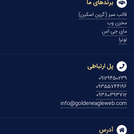
برندهای ما
قالب سبز (گرین اسکین)
مخزن وب
مای جی اس
لونرا
پل ارتباطی
09129450239
09355744196
09380393712
info@goldeneagleweb.com
آدرس