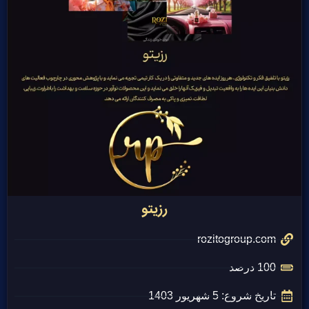
رزیتو
rozitogroup.com
100 درصد
تاریخ شروع: 5 شهریور 1403