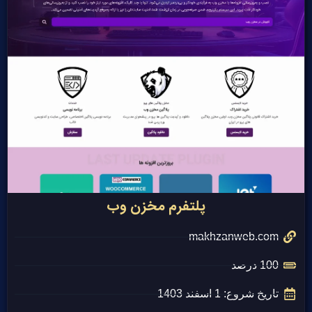
پلتفرم مخزن وب
makhzanweb.com
100 درصد
تاریخ شروع: 1 اسفند 1403