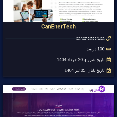
CanEnerTech
canenertech.ca
100 درصد
تاریخ شروع: 20 خرداد 1404
تاریخ پایان: 05 تیر 1404