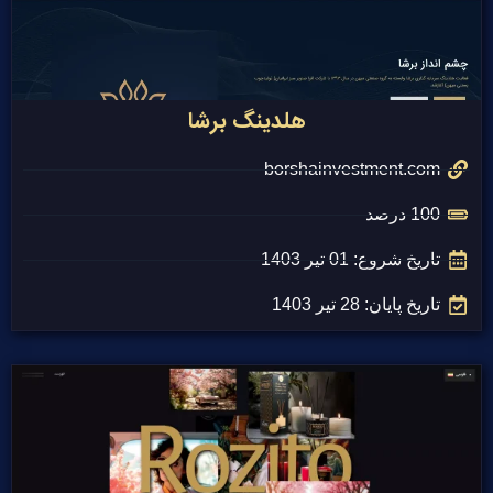
هلدینگ برشا
borshainvestment.com
100 درصد
تاریخ شروع: 01 تیر 1403
تاریخ پایان: 28 تیر 1403