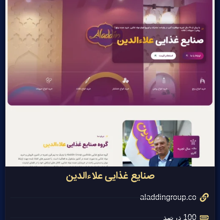
صنایع غذایی علاءالدین
aladdingroup.co
100 درصد