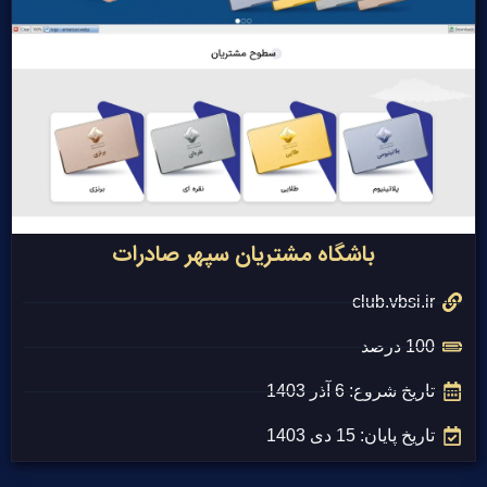
باشگاه مشتریان سپهر صادرات
club.vbsi.ir
100 درصد
تاریخ شروع: 6 آذر 1403
تاریخ پایان: 15 دی 1403