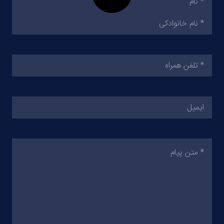
تلفن
همراه
(ضروری)
ایمیل
متن
پیام
(ضروری)