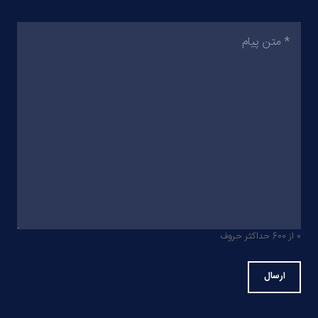
متن
پیام
(ضروری)
0 از 600 حداکثر حروف