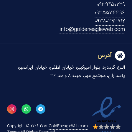
09129450239
09355744196
09380393712
info@goldeneagleweb.com
آدرس
البرز، گرمدره، بلوار امیرکبیر، خیابان لطفی، خیابان ایرانمهر،
پاسداران، مجتمع مهر، طبقه ۸ واحد ۳۶
Copyright © 2026-2015
GoldEneagleWeb.com