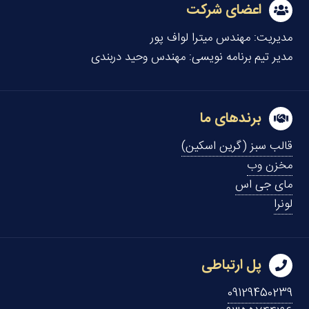
اعضای شرکت
مدیریت:
مهندس میترا لواف پور
مدیر تیم برنامه نویسی:
مهندس وحید دربندی
برندهای ما
قالب سبز (گرین اسکین)
مخزن وب
مای جی اس
لونرا
پل ارتباطی
09129450239