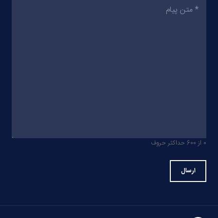
متن
پیام
(ضروری)
0 از 600 حداکثر حروف