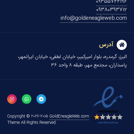
09355744196
09380393712
info@goldeneagleweb.com
آدرس
البرز، گرمدره، بلوار امیرکبیر، خیابان لطفی، خیابان ایرانمهر،
پاسداران، مجتمع مهر، طبقه ۸ واحد ۳۶
Copyright © 2026-2015
GoldEneagleWeb.com
Theme All Rights Reserved.