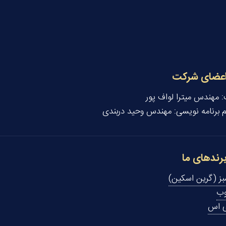
عضای شرکت
:
مهندس میترا لواف پور
م برنامه نویسی:
مهندس وحید دربندی
رندهای ما
ز (گرین اسکین)
وب
 اس