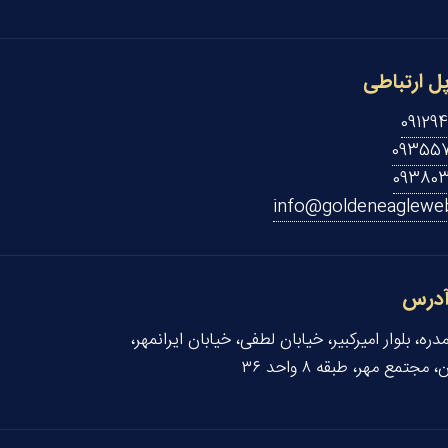
ل ارتباطی
09129
093557
09380
info@goldeneaglewe
درس
رمدره، بلوار امیرکبیر، خیابان لطفی، خیابان ایرانمهر،
 مجتمع مهر، طبقه ۸ واحد ۳۶