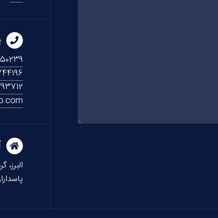
پ
450239
44196
393712
b.com
آ
البرز، گ
پاسداران،