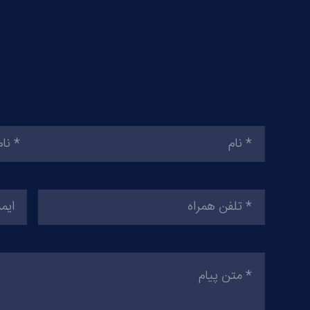
نام
(ضروری)
تلفن
ایمیل
همراه
(ضروری)
متن
پیام
(ضروری)