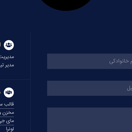
ا
مدیریت
مدیر تی
ب
قالب سب
مخزن 
مای جی
لونرا