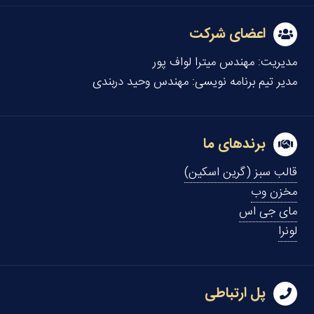
اعضای شرکت
مدیریت:
مهندس میترا لواف پور
مدیر تیم برنامه نویسی:
مهندس وحید دربندی
برندهای ما
قالب سبز (گرین اسکین)
مخزن وب
مای جی اس
لونرا
پل ارتباطی