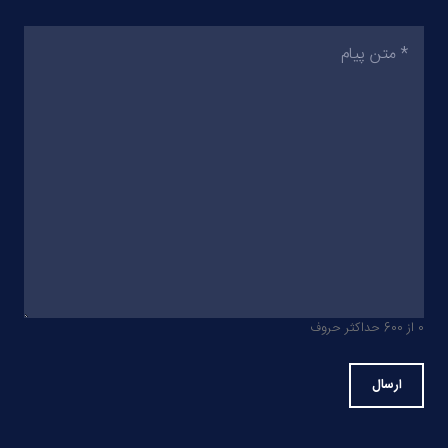
متن
پیام
(ضروری)
0 از 600 حداکثر حروف