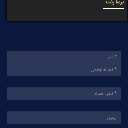
برسا رنت
نام
(ضروری)
تلفن
همراه
(ضروری)
ایمیل