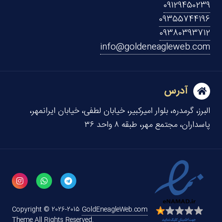
09129450239
09355744196
09380393712
info@goldeneagleweb.com
آدرس
البرز، گرمدره، بلوار امیرکبیر، خیابان لطفی، خیابان ایرانمهر،
پاسداران، مجتمع مهر، طبقه ۸ واحد ۳۶
Copyright © 2026-2015
GoldEneagleWeb.com
Theme All Rights Reserved.