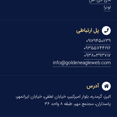
مای جی اس
لونرا
پل ارتباطی
09129450239
09355744196
09380393712
info@goldeneagleweb.com
آدرس
البرز، گرمدره، بلوار امیرکبیر، خیابان لطفی، خیابان ایرانمهر،
پاسداران، مجتمع مهر، طبقه ۸ واحد ۳۶