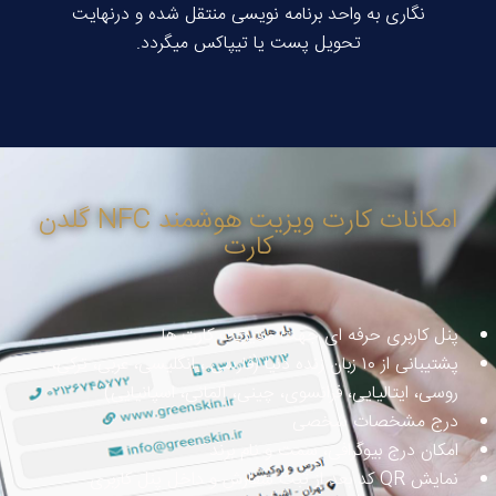
نگاری به واحد برنامه نویسی منتقل شده و درنهایت
تحویل پست یا تیپاکس میگردد.
امکانات کارت ویزیت هوشمند NFC گلدن
کارت
پنل کاربری حرفه ای جهت مدیریت کارت ها
پشتیبانی از ۱۰ زبان زنده دنیا (فارسی ، انگلیسی، عربی، ترکی،
روسی، ایتالیایی، فرانسوی، چینی، آلمانی، اسپانیایی)
درج مشخصات شخصی
امکان درج بیوگرافی، سمت و نام برند
نمایش QR کد بعد از ثبت سفارش و داخل پنل کاربری