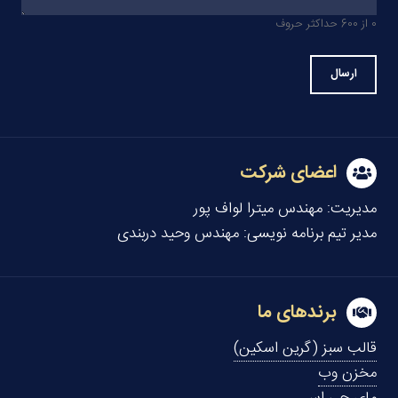
0 از 600 حداکثر حروف
اعضای شرکت
مدیریت:
مهندس میترا لواف پور
مدیر تیم برنامه نویسی:
مهندس وحید دربندی
برندهای ما
قالب سبز (گرین اسکین)
مخزن وب