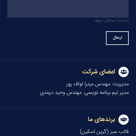
0 از 600 حداکثر حروف
اعضای شرکت
مدیریت:
مهندس میترا لواف پور
مدیر تیم برنامه نویسی:
مهندس وحید دربندی
برندهای ما
قالب سبز (گرین اسکین)