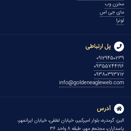
مخزن وب
مای جی اس
لونرا
پل ارتباطی
09129450239
09355744196
09380393712
info@goldeneagleweb.com
آدرس
البرز، گرمدره، بلوار امیرکبیر، خیابان لطفی، خیابان ایرانمهر،
پاسداران، مجتمع مهر، طبقه ۸ واحد ۳۶