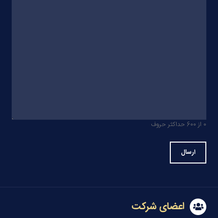
0 از 600 حداکثر حروف
اعضای شرکت