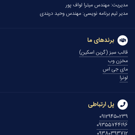
مدیریت:
مهندس میترا لواف پور
مدیر تیم برنامه نویسی:
مهندس وحید دربندی
برندهای ما
قالب سبز (گرین اسکین)
مخزن وب
مای جی اس
لونرا
پل ارتباطی
09129450239
09355744196
09380393712