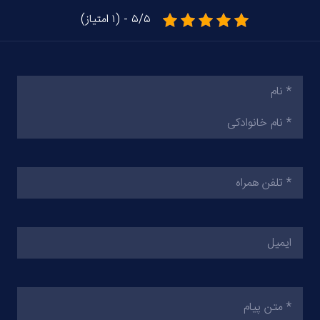
۵/۵ - (۱ امتیاز)
نام
(ضروری)
تلفن
همراه
(ضروری)
ایمیل
متن
پیام
(ضروری)