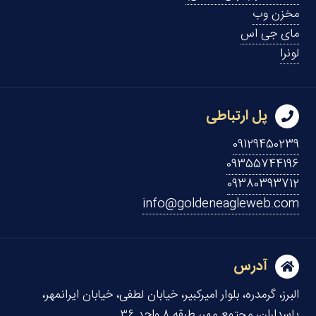
مخزن وب
مای جی اس
لونرا
پل ارتباطی
09129450239
09355744196
09380393712
info@goldeneagleweb.com
آدرس
البرز، گرمدره، بلوار امیرکبیر، خیابان لطفی، خیابان ایرانمهر،
پاسداران، مجتمع مهر، طبقه ۸ واحد ۳۶