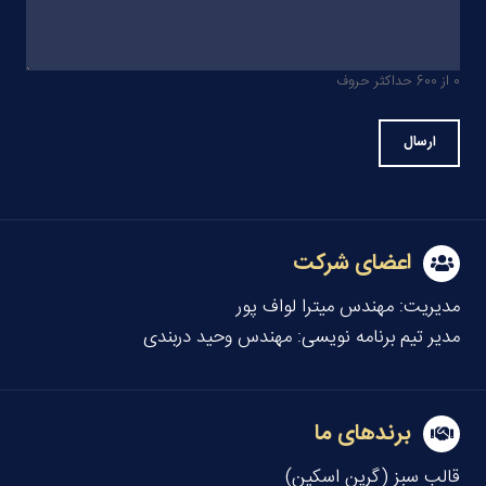
0 از 600 حداکثر حروف
اعضای شرکت
مدیریت:
مهندس میترا لواف پور
مدیر تیم برنامه نویسی:
مهندس وحید دربندی
برندهای ما
قالب سبز (گرین اسکین)