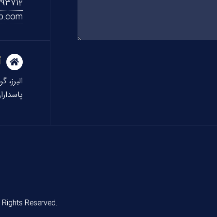
393712
b.com
آ
البرز، گ
پاسداران،
 Rights Reserved.