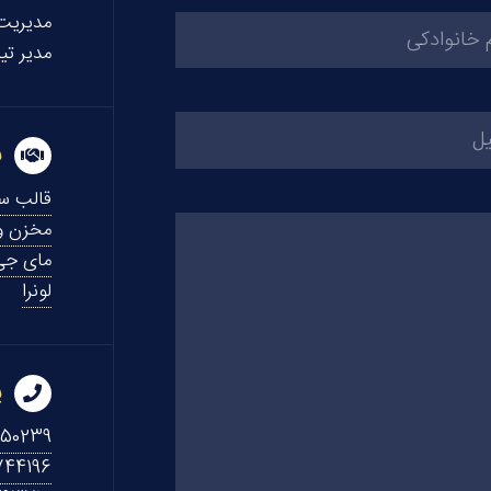
مدیریت
مدیر تی
ب
قالب سب
مخزن 
مای جی
لونرا
پ
450239
44196