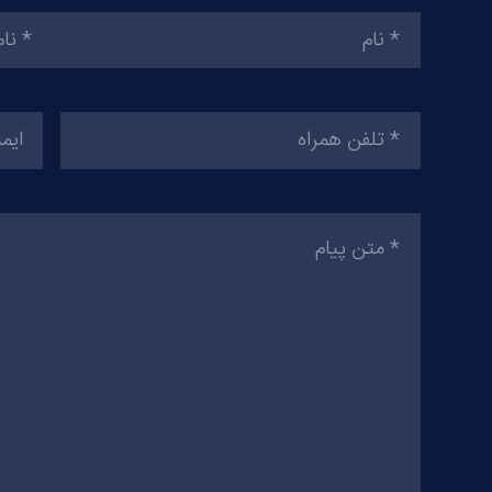
نام
(ضروری)
تلفن
ایمیل
همراه
(ضروری)
متن
پیام
(ضروری)