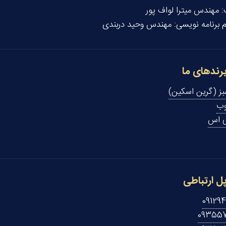
:
مهندس میترا لواف پور
م برنامه نویسی:
مهندس وحید دربندی
رندهای ما
ز (گرین اسکین)
وب
 اس
ل ارتباطی
09129
093557